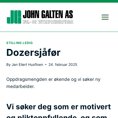
Skip
to
content
STILLING LEDIG
Dozersjåfør
By
Jan Eilert Husfloen
24. februar 2025
Oppdragsmengden er økende og vi søker ny
medarbeider.
Vi søker deg som er motivert
og pliktoppfyllende, og som