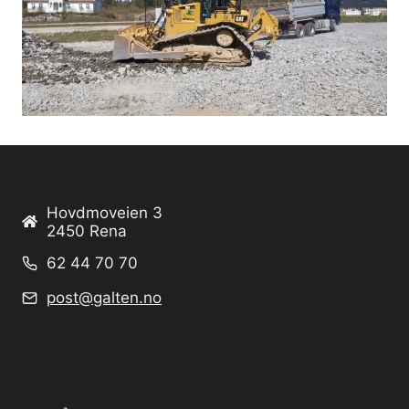
Hovdmoveien 3
2450 Rena
62 44 70 70
post@galten.no