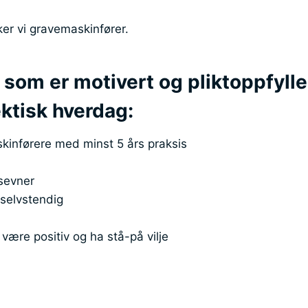
ker vi gravemaskinfører.
 som er motivert og pliktoppfyll
hektisk hverdag:
kinførere med minst 5 års praksis
sevner
 selvstendig
være positiv og ha stå-på vilje