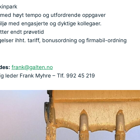
inpark
 med høyt tempo og utfordrende oppgaver
iljø med engasjerte og dyktige kollegaer.
tter endt prøvetid
lser ihht. tariff, bonusordning og firmabil-ordning
des:
frank@galten.no
g leder Frank Myhre – Tlf. 992 45 219