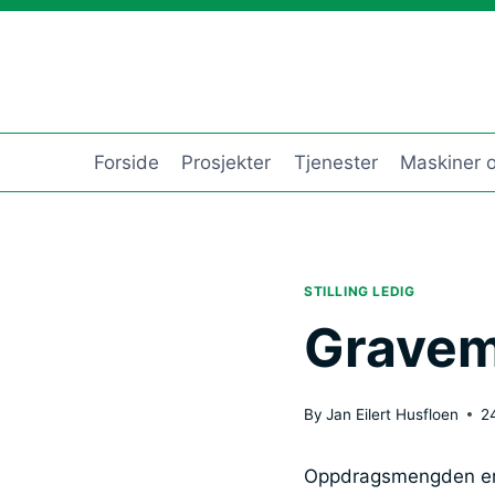
Skip
to
content
Forside
Prosjekter
Tjenester
Maskiner o
STILLING LEDIG
Gravem
By
Jan Eilert Husfloen
2
Oppdragsmengden er 