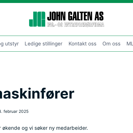
g utstyr
Ledige stillinger
Kontakt oss
Om oss
ML
askinfører
4. februar 2025
økende og vi søker ny medarbeider.